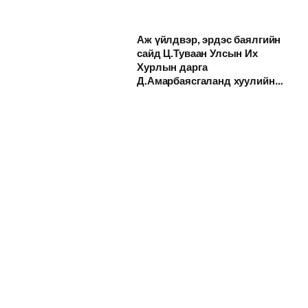
Аж үйлдвэр, эрдэс баялгийн
сайд Ц.Туваан Улсын Их
Хурлын дарга
Д.Амарбаясгаланд хуулийн
төслүүд өргөн мэдүүллээ