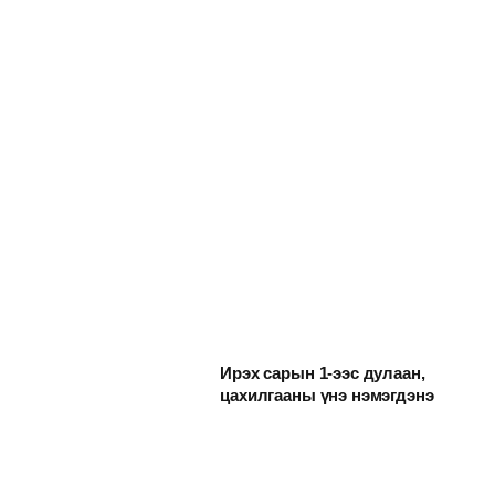
Ирэх сарын 1-ээс дулаан,
цахилгааны үнэ нэмэгдэнэ