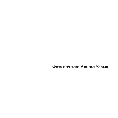
Фитч агентлаг Монгол Улсын
зээлжих зэрэглэлийн үнэлгээг
“В+” болгон ахиулав