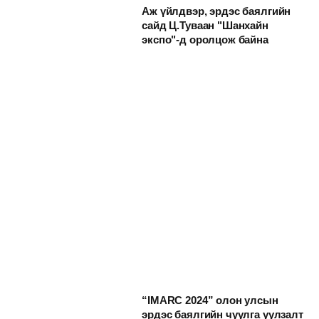
Аж үйлдвэр, эрдэс баялгийн
сайд Ц.Туваан "Шанхайн
экспо"-д оролцож байна
“IMARC 2024” олон улсын
эрдэс баялгийн чуулга уулзалт