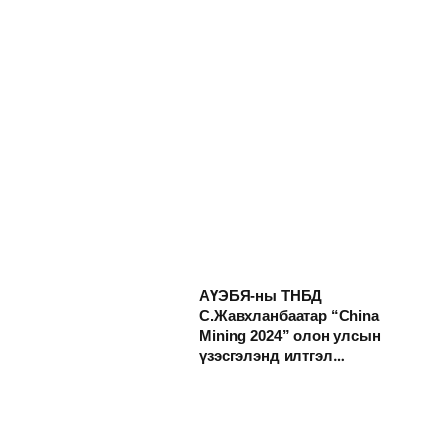
АҮЭБЯ-ны ТНБД
С.Жавхланбаатар “China
Mining 2024” олон улсын
үзэсгэлэнд илтгэл
хэлэлцүүллээ