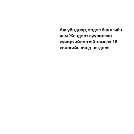
Аж үйлдвэр, эрдэс баялгийн
яам Жендэрт суурилсан
хүчирхийлэлтэй тэмцэх 16
хоногийн аянд нэгдлээ