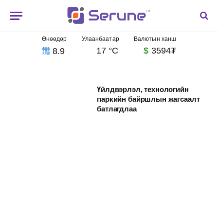
Өнөөдөр
Улаанбаатар
Валютын ханш
17 °C
$
3594₮
8.9
Үйлдвэрлэл, технологийн
паркийн байршлын жагсаалт
батлагдлаа