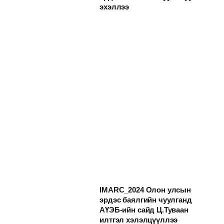
эхэллээ
IMARC_2024 Олон улсын
эрдэс баялгийн чуулганд
АҮЭБ-ийн сайд Ц.Туваан
илтгэл хэлэлцүүллээ