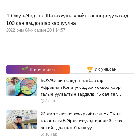
Л.Оюун-Эрдэнэ: Шатахууны үнийг тогтворжуулахад
100 сая ам.доллар зарцуулна
2022 оны 04-р сарын 20 | 14:57
Их уншсан
Шинэ мэдээ
БОУАӨ-ийн сайд Б.Батбаатар
Африкийн Кени улсад зочлохдоо хоёр
талын уулзалтын зардалд 75 сая төгрөг
зарцуулна
8 сар
22 жил эхнэрээ хүчирхийлсэн НИТХ-ын
төлөөлөгч Б.Эрдэнэсүхэд иргэдийн эрх
ашгийг даатгаж болох уу
10 сар