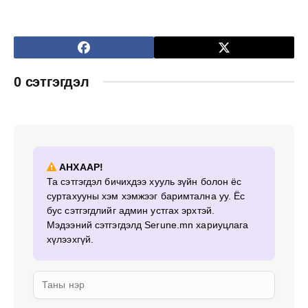
0 сэтгэгдэл
АНХААР!
Та сэтгэгдэл бичихдээ хууль зүйн болон ёс
суртахууны хэм хэмжээг баримтална уу. Ёс
бус сэтгэгдлийг админ устгах эрхтэй.
Мэдээний сэтгэгдэлд Serune.mn хариуцлага
хүлээхгүй.