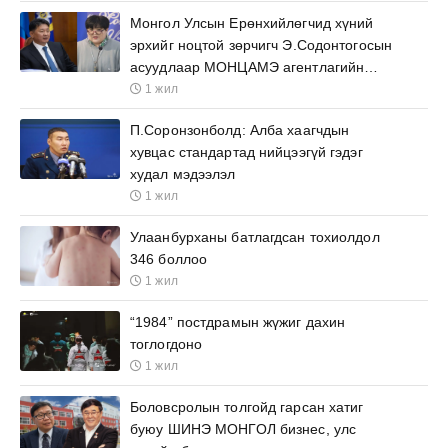
Монгол Улсын Ерөнхийлөгчид хүний
эрхийг ноцтой зөрчигч Э.Содонтогосын
асуудлаар МОНЦАМЭ агентлагийн
ажилтнууд өргөх бичиг барьжээ
1 жил
П.Соронзонболд: Алба хаагчдын
хувцас стандартад нийцээгүй гэдэг
худал мэдээлэл
1 жил
Улаанбурханы батлагдсан тохиолдол
346 боллоо
1 жил
“1984” постдрамын жүжиг дахин
тоглогдоно
1 жил
Боловсролын толгойд гарсан хатиг
буюу ШИНЭ МОНГОЛ бизнес, улс