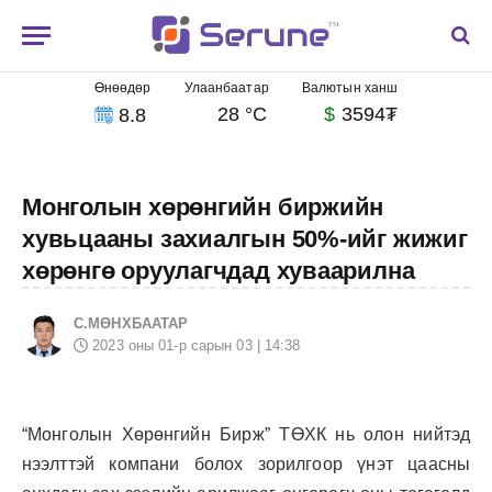
Өнөөдөр
Улаанбаатар
Валютын ханш
28 °C
$
3594₮
8.8
Монголын хөрөнгийн биржийн
хувьцааны захиалгын 50%-ийг жижиг
хөрөнгө оруулагчдад хуваарилна
С.МӨНХБААТАР
2023 оны 01-р сарын 03 | 14:38
“Монголын Хөрөнгийн Бирж” ТӨХК нь олон нийтэд
нээлттэй компани болох зорилгоор үнэт цаасны