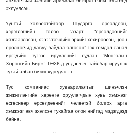
анхдагч зах зээлийн арилжааг өнгөрөгч оны төгсгөлд
эхлүүлсэн.
Үүнтэй холбоотойгоор Шударга өрсөлдөөн,
хэрэглэгчийн төлөө газарт “өрсөлдөөнийг
хязгаарласан, хэрэглэгчдийн эрхийг хохироосон, цөөн
оролцогчид давуу байдал олгосон” гэх гомдол санал
иргэдийн зүгээс ирүүлснийг судлан “Монголын
Хөрөнгийн Бирж” ТӨХК-д үндэслэл, тайлбар ирүүлэх
тухай албан бичиг хүргүүлсэн.
Тус компаниас хуваарилалтыг шинэчлэн
жижиглэнгийн хөрөнгө оруулагчдын хувь хэмжээг
өсгөснөөр өрсөлдөөнийг чөлөөтэй болгох арга
хэмжээг авч эхэлсэн тухайгаа олон нийтэд мэдэгдээд
байна.