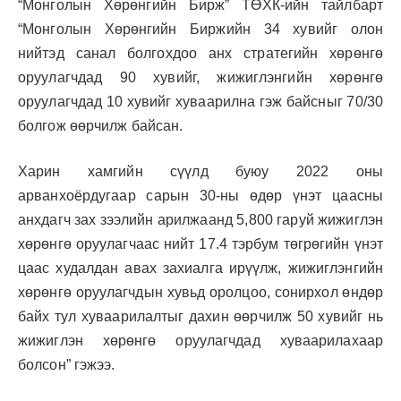
“Монголын Хөрөнгийн Бирж” ТӨХК-ийн тайлбарт
“Монголын Хөрөнгийн Биржийн 34 хувийг олон
нийтэд санал болгохдоо анх стратегийн хөрөнгө
оруулагчдад 90 хувийг, жижиглэнгийн хөрөнгө
оруулагчдад 10 хувийг хуваарилна гэж байсныг 70/30
болгож өөрчилж байсан.
Харин хамгийн сүүлд буюу 2022 оны
арванхоёрдугаар сарын 30-ны өдөр үнэт цаасны
анхдагч зах зээлийн арилжаанд 5,800 гаруй жижиглэн
хөрөнгө оруулагчаас нийт 17.4 тэрбум төгрөгийн үнэт
цаас худалдан авах захиалга ирүүлж, жижиглэнгийн
хөрөнгө оруулагчдын хувьд оролцоо, сонирхол өндөр
байх тул хуваарилалтыг дахин өөрчилж 50 хувийг нь
жижиглэн хөрөнгө оруулагчдад хуваарилахаар
болсон” гэжээ.