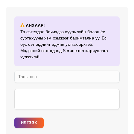
АНХААР!
Та сэтгэгдэл бичихдээ хууль зүйн болон ёс
суртахууны хэм хэмжээг баримтална уу. Ёс
бус сэтгэгдлийг админ устгах эрхтэй.
Мэдээний сэтгэгдэлд Serune.mn хариуцлага
хүлээхгүй.
ИЛГЭЭХ