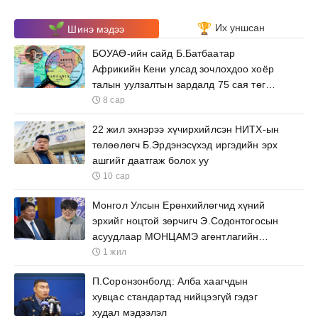
Их уншсан
Шинэ мэдээ
БОУАӨ-ийн сайд Б.Батбаатар
Африкийн Кени улсад зочлохдоо хоёр
талын уулзалтын зардалд 75 сая төгрөг
зарцуулна
8 сар
22 жил эхнэрээ хүчирхийлсэн НИТХ-ын
төлөөлөгч Б.Эрдэнэсүхэд иргэдийн эрх
ашгийг даатгаж болох уу
10 сар
Монгол Улсын Ерөнхийлөгчид хүний
эрхийг ноцтой зөрчигч Э.Содонтогосын
асуудлаар МОНЦАМЭ агентлагийн
ажилтнууд өргөх бичиг барьжээ
1 жил
П.Соронзонболд: Алба хаагчдын
хувцас стандартад нийцээгүй гэдэг
худал мэдээлэл