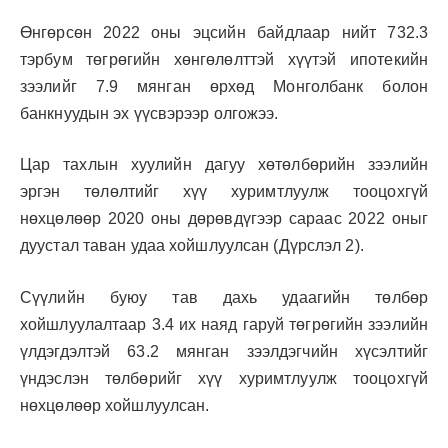
Өнгөрсөн 2022 оны эцсийн байдлаар нийт 732.3
тэрбум төгрөгийн хөнгөлөлттэй хүүтэй ипотекийн
зээлийг 7.9 мянган өрхөд Монголбанк болон
банкнуудын эх үүсвэрээр олгожээ.
Цар тахлын хуулийн дагуу хөтөлбөрийн зээлийн
эргэн төлөлтийг хүү хуримтлуулж тооцохгүй
нөхцөлөөр 2020 оны дөрөвдүгээр сараас 2022 оныг
дуустал таван удаа хойшлуулсан (Дүрслэл 2).
Сүүлийн буюу тав дахь удаагийн төлбөр
хойшлуулалтаар 3.4 их наяд гаруй төгрөгийн зээлийн
үлдэгдэлтэй 63.2 мянган зээлдэгчийн хүсэлтийг
үндэслэн төлбөрийг хүү хуримтлуулж тооцохгүй
нөхцөлөөр хойшлуулсан.