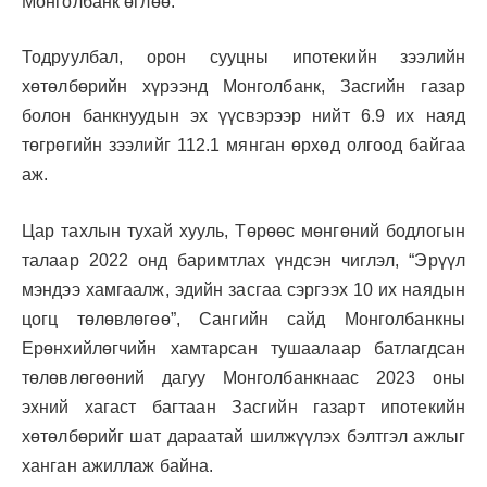
Монголбанк өглөө.
Тодруулбал, орон сууцны ипотекийн зээлийн
хөтөлбөрийн хүрээнд Монголбанк, Засгийн газар
болон банкнуудын эх үүсвэрээр нийт 6.9 их наяд
төгрөгийн зээлийг 112.1 мянган өрхөд олгоод байгаа
аж.
Цар тахлын тухай хууль, Төрөөс мөнгөний бодлогын
талаар 2022 онд баримтлах үндсэн чиглэл, “Эрүүл
мэндээ хамгаалж, эдийн засгаа сэргээх 10 их наядын
цогц төлөвлөгөө”, Сангийн сайд Монголбанкны
Ерөнхийлөгчийн хамтарсан тушаалаар батлагдсан
төлөвлөгөөний дагуу Монголбанкнаас 2023 оны
эхний хагаст багтаан Засгийн газарт ипотекийн
хөтөлбөрийг шат дараатай шилжүүлэх бэлтгэл ажлыг
ханган ажиллаж байна.