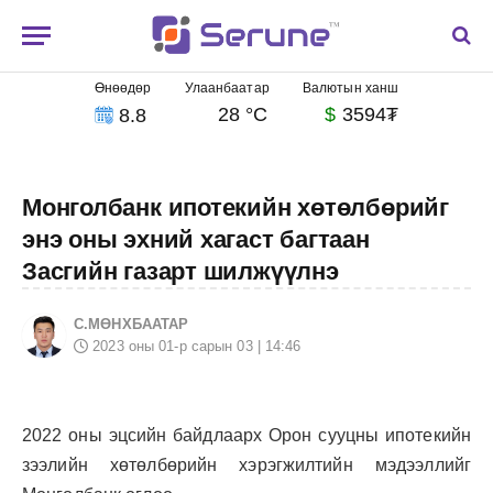
Өнөөдөр
Улаанбаатар
Валютын ханш
28 °C
$
3594₮
8.8
Монголбанк ипотекийн хөтөлбөрийг
энэ оны эхний хагаст багтаан
Засгийн газарт шилжүүлнэ
С.МӨНХБААТАР
2023 оны 01-р сарын 03 | 14:46
2022 оны эцсийн байдлаарх Орон сууцны ипотекийн
зээлийн хөтөлбөрийн хэрэгжилтийн мэдээллийг