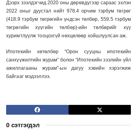
Дээрх зээлдэгчид 2020 оны дөрөвдүгээр сараас эхлэн
2022 оныг дуустал нийт 978.4 орчим тэрбум төгрөг
(418.9 тэрбум төгрөгийн үндсэн төлбөр, 559.5 тэрбум
төгрөгийн хүүгийн төлбөр)-ийн төлбөрийг хүү
хуримтлуулж тооцохгүй нөхцөлөөр хойшлуулсан аж.
Ипотекийн хөтөлбөр “Орон сууцны ипотекийн
санхүүжилтийн журам” болон “Ипотекийн зээлийн үйл
ажиллагааны журам”-ын дагуу хэвийн хэрэгжиж
байгааг мэдээллээ.
0 сэтгэгдэл