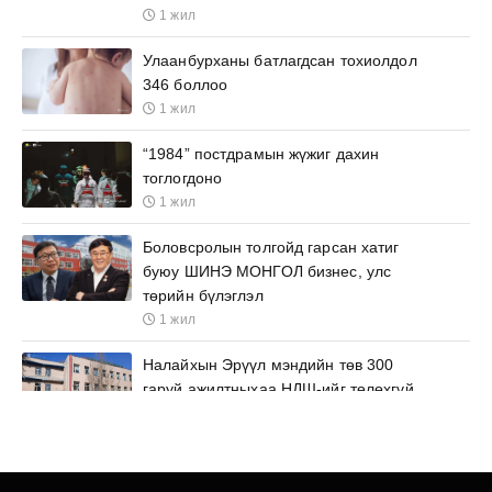
1 жил
Улаанбурханы батлагдсан тохиолдол
346 боллоо
1 жил
“1984” постдрамын жүжиг дахин
тоглогдоно
1 жил
Боловсролын толгойд гарсан хатиг
буюу ШИНЭ МОНГОЛ бизнес, улс
төрийн бүлэглэл
1 жил
Налайхын Эрүүл мэндийн төв 300
гаруй ажилтныхаа НДШ-ийг төлөхгүй
он дамжуулж эрх ашгийг нь ноцтой
зөрчиж байна
1 жил
Ашиг сонирхлоо улаан цайм урдаа