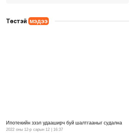
Төстэй
мэдээ
Ипотекийн зээл удааширч буй шалтгааныг судална
2022 оны 12-р сарын 12 | 16:37