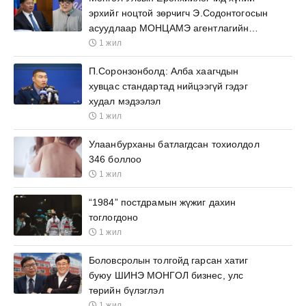
эрхийг ноцтой зөрчигч Э.Содонтогосын
асуудлаар МОНЦАМЭ агентлагийн
ажилтнууд өргөх бичиг барьжээ
1 жил
П.Соронзонболд: Алба хаагчдын
хувцас стандартад нийцээгүй гэдэг
худал мэдээлэл
1 жил
Улаанбурханы батлагдсан тохиолдол
346 боллоо
1 жил
“1984” постдрамын жүжиг дахин
тоглогдоно
1 жил
Боловсролын толгойд гарсан хатиг
буюу ШИНЭ МОНГОЛ бизнес, улс
төрийн бүлэглэл
1 жил