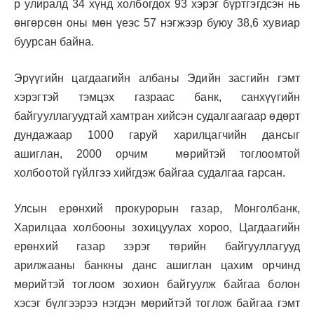
р улиралд 34 хүнд холбогдох 93 хэрэг бүртгэгдсэн нь
өнгөрсөн оны мөн үеэс 57 нэгжээр буюу 38,6 хувиар
буурсан байна.
Эрүүгийн цагдаагийн албаны Эдийн засгийн гэмт
хэрэгтэй тэмцэх газраас банк, санхүүгийн
байгууллагуудтай хамтран хийсэн судалгаагаар өдөрт
дундажаар 1000 гаруй харилцагчийн дансыг
ашиглан, 2000 орчим мөрийтэй тоглоомтой
холбоотой гүйлгээ хийгдэж байгаа судалгаа гарсан.
Улсын ерөнхий прокурорын газар, Монголбанк,
Харилцаа холбооны зохицуулах хороо, Цагдаагийн
ерөнхий газар зэрэг төрийн байгууллагууд
арилжааны банкны данс ашиглан цахим орчинд
мөрийтэй тоглоом зохион байгуулж байгаа болон
хэсэг бүлгээрээ нэгдэн мөрийтэй тоглож байгаа гэмт