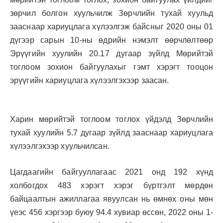
зөрчил болгон хуульчилж Зөрчлийн тухай хуульд
зааснаар хариуцлага хүлээлгэж байсныг 2020 оны 01
дүгээр сарын 10-ны өдрийн нэмэлт өөрчлөлтөөр
Эрүүгийн хуулийн 20.17 дугаар зүйлд Мөрийтэй
тоглоом зохион байгуулахыг гэмт хэрэгт тооцон
эрүүгийн хариуцлага хүлээлгэхээр заасан.
Харин мөрийтэй тоглоом тоглох үйдэлд Зөрчлийн
тухай хуулийн 5.7 дугаар зүйлд зааснаар хариуцлага
хүлээлгэхээр хуульчилсан.
Цагдаагийн байгууллагаас 2021 онд 192 хүнд
холбогдох 483 хэрэгт хэрэг бүртгэлт мөрдөн
байцаалтын ажиллагаа явуулсан нь өмнөх оны мөн
үеэс 456 хэргээр буюу 94.4 хувиар өссөн, 2022 оны 1-