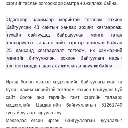
хэргийг таслан зогсоохоор хамтран ажиллаж байна.
Одоогоор цахимаар мөрийтэй тоглоом зохион
байгуулсан 43 сайтын хандах эрхийг хязгаарлаж,
тухайн сайтуудад байршуулан мөнгө татан
төвлөрүүлэх, тараалт хийх зэргээр ашиглаж байсан
25 дансанд хязгаарлалт тогтоож, их хэмжээний
мөнгийг битүүмжлэн, зохион байгуулагч нарыг
тогтоон мөрдөн шалгах ажиллагаа явуулж байна.
Иргэд болон хэвлэл мэдээллийн байгуулагынхан та
бүхэн цахим мөрийтэй тоглоом зохион байгуулж буй
сайт болон энэ төрлийн гэмт хэргийн талаарх
мэдээллийг Цагдаагийн байгууллагын 51261749
тусгай дугаарт ирүүлнэ үү.
Мэдээлэл өгсөн иргэн, байгууллагын нууцлалыг