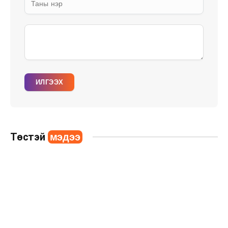
ИЛГЭЭХ
Төстэй
мэдээ