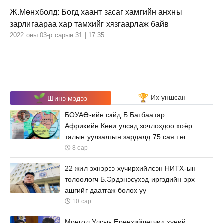
Ж.Мөнхболд: Богд хаант засаг хамгийн анхны
зарлигаараа хар тамхийг хязгаарлаж байв
2022 оны 03-р сарын 31 | 17:35
Их уншсан
Шинэ мэдээ
БОУАӨ-ийн сайд Б.Батбаатар
Африкийн Кени улсад зочлохдоо хоёр
талын уулзалтын зардалд 75 сая төгрөг
зарцуулна
8 сар
22 жил эхнэрээ хүчирхийлсэн НИТХ-ын
төлөөлөгч Б.Эрдэнэсүхэд иргэдийн эрх
ашгийг даатгаж болох уу
10 сар
Монгол Улсын Ерөнхийлөгчид хүний