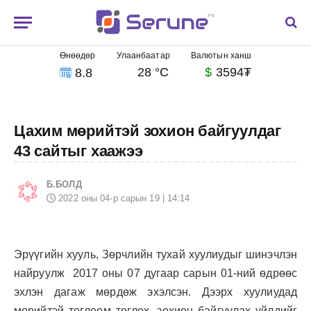
Өнөөдөр
Улаанбаатар
Валютын ханш
28 °C
$
3594₮
8.8
Цахим мөрийтэй зохион байгуулдаг
43 сайтыг хаажээ
Б.БОЛД
2022 оны 04-р сарын 19 | 14:14
Эрүүгийн хууль, Зөрчлийн тухай хуулиудыг шинэчлэн
найруулж 2017 оны 07 дугаар сарын 01-ний өдрөөс
эхлэн дагаж мөрдөж эхэлсэн. Дээрх хуулиудад
мөрийтэй тоглоом тоглох, зохион байгуулах үйлдийг