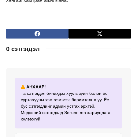
хангаж хамтран ажиллана.
0 сэтгэгдэл
АНХААР!
Та сэтгэгдэл бичихдээ хууль зүйн болон ёс
суртахууны хэм хэмжээг баримтална уу. Ёс
бус сэтгэгдлийг админ устгах эрхтэй.
Мэдээний сэтгэгдэлд Serune.mn хариуцлага
хүлээхгүй.