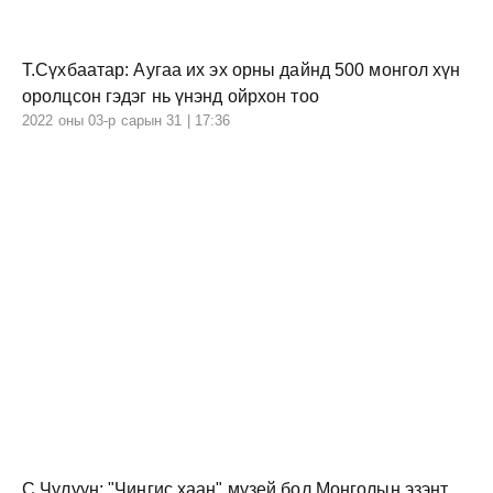
Т.Сүхбаатар: Аугаа их эх орны дайнд 500 монгол хүн
оролцсон гэдэг нь үнэнд ойрхон тоо
2022 оны 03-р сарын 31 | 17:36
С.Чулуун: "Чингис хаан" музей бол Монголын эзэнт