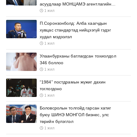
асуудлаар МОНЦАМЭ агентлагийн
ажилтнууд өргөх бичиг барьжээ
1 жил
П.Соронзонболд: Алба хаагчдын
хувцас стандартад нийцээгүй гэдэг
худал мэдээлэл
1 жил
Улаанбурханы батлагдсан тохиолдол
346 боллоо
1 жил
“1984” постдрамын жүжиг дахин
тоглогдоно
1 жил
Боловсролын толгойд гарсан хатиг
буюу ШИНЭ МОНГОЛ бизнес, улс
төрийн бүлэглэл
1 жил