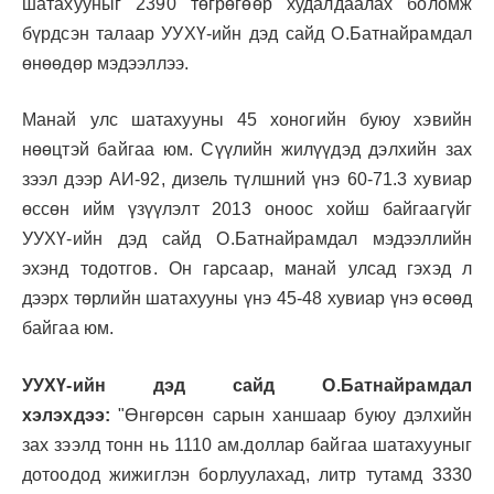
шатахууныг 2390 төгрөгөөр худалдаалах боломж
бүрдсэн талаар УУХҮ-ийн дэд сайд О.Батнайрамдал
өнөөдөр мэдээллээ.
Манай улс шатахууны 45 хоногийн буюу хэвийн
нөөцтэй байгаа юм. Сүүлийн жилүүдэд дэлхийн зах
зээл дээр АИ-92, дизель түлшний үнэ 60-71.3 хувиар
өссөн ийм үзүүлэлт 2013 оноос хойш байгаагүйг
УУХҮ-ийн дэд сайд О.Батнайрамдал мэдээллийн
эхэнд тодотгов. Он гарсаар, манай улсад гэхэд л
дээрх төрлийн шатахууны үнэ 45-48 хувиар үнэ өсөөд
байгаа юм.
УУХҮ-ийн дэд сайд О.Батнайрамдал
хэлэхдээ:
"Өнгөрсөн сарын ханшаар буюу дэлхийн
зах зээлд тонн нь 1110 ам.доллар байгаа шатахууныг
дотоодод жижиглэн борлуулахад, литр тутамд 3330