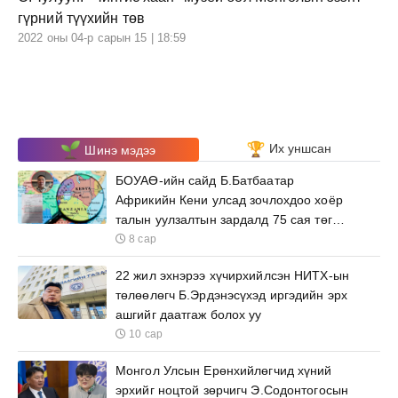
гүрний түүхийн төв
2022 оны 04-р сарын 15 | 18:59
Их уншсан
Шинэ мэдээ
БОУАӨ-ийн сайд Б.Батбаатар
Африкийн Кени улсад зочлохдоо хоёр
талын уулзалтын зардалд 75 сая төгрөг
зарцуулна
8 сар
22 жил эхнэрээ хүчирхийлсэн НИТХ-ын
төлөөлөгч Б.Эрдэнэсүхэд иргэдийн эрх
ашгийг даатгаж болох уу
10 сар
Монгол Улсын Ерөнхийлөгчид хүний
эрхийг ноцтой зөрчигч Э.Содонтогосын