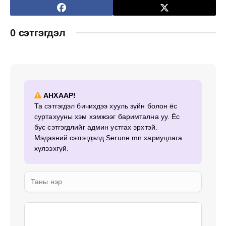
0 сэтгэгдэл
АНХААР!
Та сэтгэгдэл бичихдээ хууль зүйн болон ёс
суртахууны хэм хэмжээг баримтална уу. Ёс
бус сэтгэгдлийг админ устгах эрхтэй.
Мэдээний сэтгэгдэлд Serune.mn хариуцлага
хүлээхгүй.