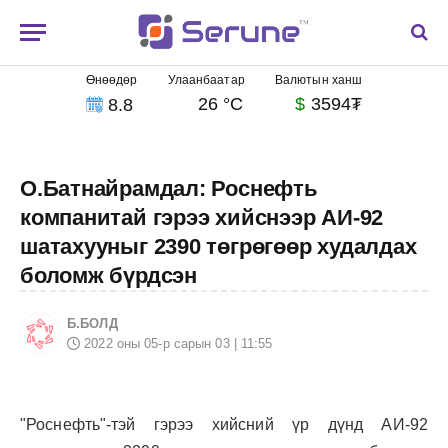
Өнөөдөр
Улаанбаатар
Валютын ханш
26 °C
$
3594₮
8.8
О.Батнайрамдал: Роснефть
компанитай гэрээ хийснээр АИ-92
шатахууныг 2390 төгрөгөөр худалдах
боломж бүрдсэн
Б.БОЛД
2022 оны 05-р сарын 03 | 11:55
"Роснефть"-тэй гэрээ хийсний үр дүнд АИ-92