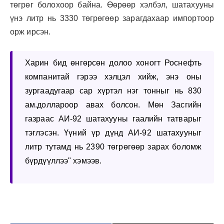
төгрөг болохоор байна. Өөрөөр хэлбэл, шатахууны
үнэ литр нь 3330 төгрөгөөр зарагдахаар импортоор
орж ирсэн.
Харин бид өнгөрсөн долоо хоногт Роснефть
компанитай гэрээ хэлцэл хийж, энэ оны
зургаадугаар сар хүртэл нэг тонныг нь 830
ам.доллароор авах болсон. Мөн Засгийн
газраас АИ-92 шатахууны гаалийн татварыг
тэглэсэн. Үүний үр дүнд АИ-92 шатахууныг
литр тутамд нь 2390 төгрөгөөр зарах боломж
бүрдүүллээ" хэмээв.