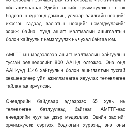
үйл ажиллагааг Эдийн засгийг эрчимжүүлж сэргээх
бодлогын хүрээнд дэмжин, улмаар баялгийн нөөцийг
ихэсгэн гадаад валютын нөөцийг нэмэгдүүлэхийг
зорьж байна. Үүнд ашигт малтмалын ашиглалтын
болон хайгуулыг нэмэгдүүлэх нь чухал байгаа юм.
АМГТГ-ын мэдээллээр ашигт малтмалын хайгуулын
тусгай зөвшөөрлийг 800 ААН-д олгожээ. Энэ онд
ААН-үүд 1146 хайгуулын болон ашиглалтын тусгай
зөвшөөрлөөр үйл ажиллагаагаа явуулах төлөвлөгөө
тайлангаа ирүүлсэн.
Өнөөдрийн байдлаар эдгээрээс 65 хувь нь
төлөвлөгөө батлуулаад байгааг АМГТГ-аас
өнөөдрийн чуулган дээр мэдээллээ. Эдийн засгийг
эрчимжүүлж сэргээх бодлогын хүрээнд энэ оны