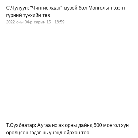
С.Чулуун: "Чингис хаан" музей бол Монголын эзэнт
гүрний түүхийн төв
2022 оны 04-р сарын 15 | 18:59
Т.Сүхбаатар: Аугаа их эх орны дайнд 500 монгол хүн
оролцсон гэдэг нь үнэнд ойрхон тоо