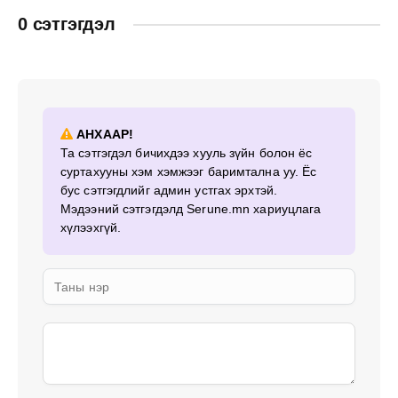
0 сэтгэгдэл
АНХААР!
Та сэтгэгдэл бичихдээ хууль зүйн болон ёс
суртахууны хэм хэмжээг баримтална уу. Ёс
бус сэтгэгдлийг админ устгах эрхтэй.
Мэдээний сэтгэгдэлд Serune.mn хариуцлага
хүлээхгүй.