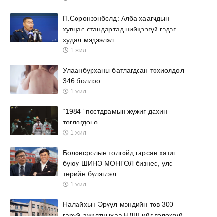
П.Соронзонболд: Алба хаагчдын
хувцас стандартад нийцээгүй гэдэг
худал мэдээлэл
1 жил
Улаанбурханы батлагдсан тохиолдол
346 боллоо
1 жил
“1984” постдрамын жүжиг дахин
тоглогдоно
1 жил
Боловсролын толгойд гарсан хатиг
буюу ШИНЭ МОНГОЛ бизнес, улс
төрийн бүлэглэл
1 жил
Налайхын Эрүүл мэндийн төв 300
гаруй ажилтныхаа НДШ-ийг төлөхгүй