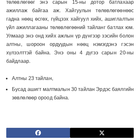
төлөвлөгөөг энэ сарын 15-ны дотор батлахаар
ажиллаж байгаа аж. Хайгуулын төлөвлөгөөнөөс
гадна нөөц өсгөх, гүйцээх хайгуул хийх, ашиглалтын
үйл ажиллагааны төлөвлөгөөний тайланг батлах юм.
Улмаар энэ онд хийх ажлын үр дүнгээр зэсийн болон
алтны, шороон ордуудын нөөц нэмэгдэнэ гэсэн
хүлээлттэй байна. Энэ оны 4 дүгээ сарын 20-ны
байдлаар.
Алтны 23 тайлан,
Бусад ашигт малтмалын 30 тайлан Эрдэс баялгийн
зөвлөлөөр ороод байна.