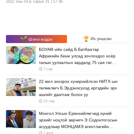
2022 оны 03-р сарын 31 | 17:36
Их уншсан
Шинэ мэдээ
БОУАӨ-ийн сайд Б.Батбаатар
Африкийн Кени улсад зочлохдоо хоёр
талын уулзалтын зардалд 75 сая төгрөг
зарцуулна
7 сар
22 жил эхнэрээ хүчирхийлсэн НИТХ-ын
төлөөлөгч Б.Эрдэнэсүхэд иргэдийн эрх
ашгийг даатгаж болох уу
10 сар
Монгол Улсын Ерөнхийлөгчид хүний
эрхийг ноцтой зөрчигч Э.Содонтогосын
асуудлаар МОНЦАМЭ агентлагийн
ажилтнууд өргөх бичиг барьжээ
1 жил