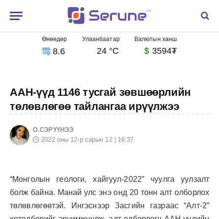
Өнөөдөр
Улаанбаатар
Валютын ханш
24 °C
$
3594₮
8.6
ААН-үүд 1146 тусгай зөвшөөрлийн
төлөвлөгөө тайлангаа ирүүлжээ
О.СЭРҮҮНЭЭ
2022 оны 12-р сарын 12 | 16:37
“Монголын геологи, хайгуул-2022” чуулга уулзалт
болж байна. Манай улс энэ онд 20 тонн алт олборлох
төлөвлөгөөтэй. Ингэснээр Засгийн газраас “Алт-2”
хөтөлбөрийг эрчимжүүлж, алт олборлогч ААН-үүдийн