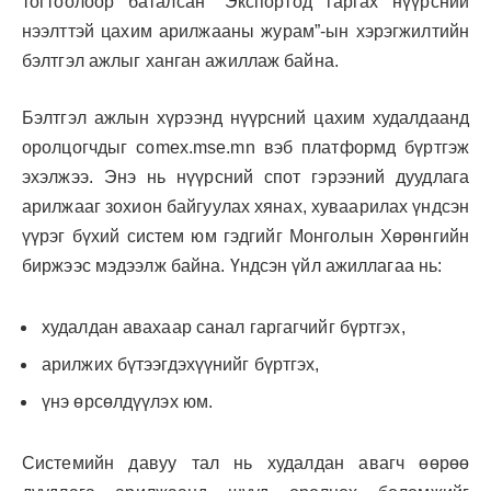
тогтоолоор баталсан “Экспортод гаргах нүүрсний
нээлттэй цахим арилжааны журам”-ын хэрэгжилтийн
бэлтгэл ажлыг ханган ажиллаж байна.
Бэлтгэл ажлын хүрээнд нүүрсний цахим худалдаанд
оролцогчдыг comex.mse.mn вэб платформд бүртгэж
эхэлжээ. Энэ нь нүүрсний спот гэрээний дуудлага
арилжааг зохион байгуулах хянах, хуваарилах үндсэн
үүрэг бүхий систем юм гэдгийг Монголын Хөрөнгийн
биржээс мэдээлж байна. Үндсэн үйл ажиллагаа нь:
худалдан авахаар санал гаргагчийг бүртгэх,
арилжих бүтээгдэхүүнийг бүртгэх,
үнэ өрсөлдүүлэх юм.
Системийн давуу тал нь худалдан авагч өөрөө