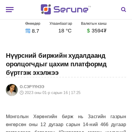
Өнөөдөр
Улаанбаатар
Валютын ханш
18 °C
$
3594₮
8.7
Нүүрсний биржийн худалдаанд
оролцогчдыг цахим платформд
бүртгэж эхэлжээ
О.СЭРҮҮНЭЭ
2023 оны 01-р сарын 16 | 17:25
Монголын Хөрөнгийн бирж нь Засгийн газрын
өнгөрсөн оны 12 дугаар сарын 14-ний 466 дугаар