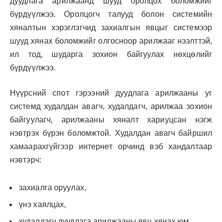
дуудлага арилжаанд шууд оролцох боломжийг
бүрдүүлжээ. Оролцогч талууд болон системийн
хяналтын хэрэглэгчид захиалгын явцыг системээр
шууд хянах боломжийг олгосноор арилжааг нээлттэй,
ил тод, шударга зохион байгуулах нөхцөлийг
бүрдүүлжээ.
Нүүрсний спот гэрээний дуудлага арилжааны уг
системд худалдан авагч, худалдагч, арилжаа зохион
байгуулагч, арилжааны хяналт хариуцсан нэгж
нэвтрэх бүрэн боломжтой. Худалдан авагч байршил
хамаарахгүйгээр интернет орчинд вэб хандалтаар
нэвтэрч:
захиалга оруулах,
үнэ хаялцах,
худалдагч дуудлага арилжааны явц хянах юм.