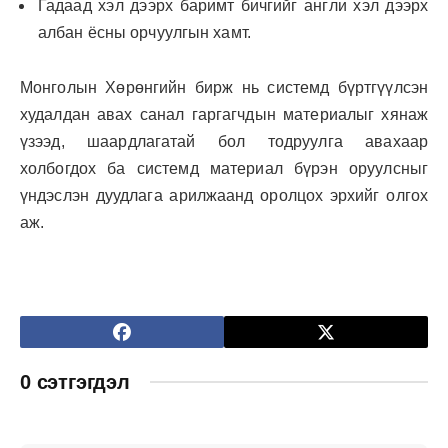
Гадаад хэл дээрх баримт бичгийг англи хэл дээрх
албан ёсны орчуулгын хамт.
Монголын Хөрөнгийн бирж нь системд бүртгүүлсэн
худалдан авах санал гаргагчдын материалыг хянаж
үзээд, шаардлагатай бол тодруулга авахаар
холбогдох ба системд материал бүрэн оруулсныг
үндэслэн дуудлага арилжаанд оролцох эрхийг олгох
аж.
0 сэтгэгдэл