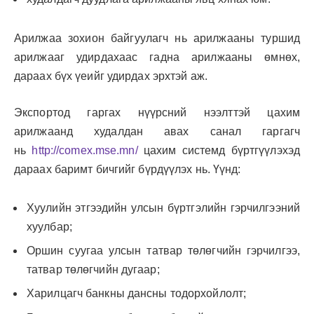
Арилжаа зохион байгуулагч нь арилжааны туршид
арилжааг удирдахаас гадна арилжааны өмнөх,
дараах бүх үеийг удирдах эрхтэй аж.
Экспортод гаргах нүүрсний нээлттэй цахим
арилжаанд худалдан авах санал гаргагч
нь
http://comex.mse.mn/
цахим системд бүртгүүлэхэд
дараах баримт бичгийг бүрдүүлэх нь. Үүнд:
Хуулийн этгээдийн улсын бүртгэлийн гэрчилгээний
хуулбар;
Оршин суугаа улсын татвар төлөгчийн гэрчилгээ,
татвар төлөгчийн дугаар;
Харилцагч банкны дансны тодорхойлолт;