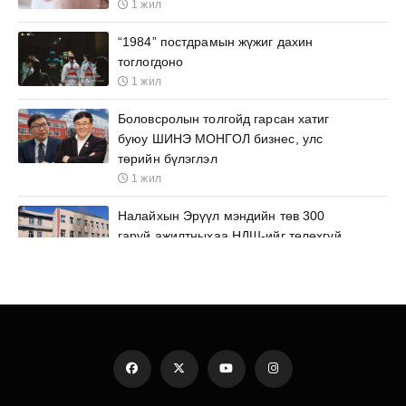
1 жил
“1984” постдрамын жүжиг дахин
тоглогдоно
1 жил
Боловсролын толгойд гарсан хатиг
буюу ШИНЭ МОНГОЛ бизнес, улс
төрийн бүлэглэл
1 жил
Налайхын Эрүүл мэндийн төв 300
гаруй ажилтныхаа НДШ-ийг төлөхгүй
он дамжуулж эрх ашгийг нь ноцтой
зөрчиж байна
1 жил
Ашиг сонирхлоо улаан цайм урдаа
тавьсан П.Наранбаяр сайдыг
Б.Найдалаа гишүүн зодсон уу?
1 жил
Facebook
Twitter
YouTube
Instagram