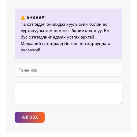
АНХААР!
Та сэтгэгдэл бичихдээ хууль зүйн болон ёс
суртахууны хэм хэмжээг баримтална уу. Ёс
бус сэтгэгдлийг админ устгах эрхтэй.
Мэдээний сэтгэгдэлд Serune.mn хариуцлага
хүлээхгүй.
ИЛГЭЭХ