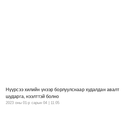
Нүүрсээ хилийн үнээр борлуулснаар худалдан авалт
шударга, нээлттэй болно
2023 оны 01-р сарын 04 | 11:05