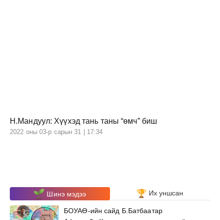
Н.Мандуул: Хүүхэд тань таны “өмч” биш
2022 оны 03-р сарын 31 | 17:34
Их уншсан
Шинэ мэдээ
БОУАӨ-ийн сайд Б.Батбаатар