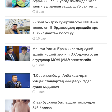
Африкийн Кени улсад зочлохдоо хоёр
талын уулзалтын зардалд 75 сая төгрөг
зарцуулна
8 сар
22 жил эхнэрээ хүчирхийлсэн НИТХ-ын
төлөөлөгч Б.Эрдэнэсүхэд иргэдийн эрх
ашгийг даатгаж болох уу
10 сар
Монгол Улсын Ерөнхийлөгчид хүний
эрхийг ноцтой зөрчигч Э.Содонтогосын
асуудлаар МОНЦАМЭ агентлагийн
ажилтнууд өргөх бичиг барьжээ
1 жил
П.Соронзонболд: Алба хаагчдын
хувцас стандартад нийцээгүй гэдэг
худал мэдээлэл
1 жил
Улаанбурханы батлагдсан тохиолдол
346 боллоо