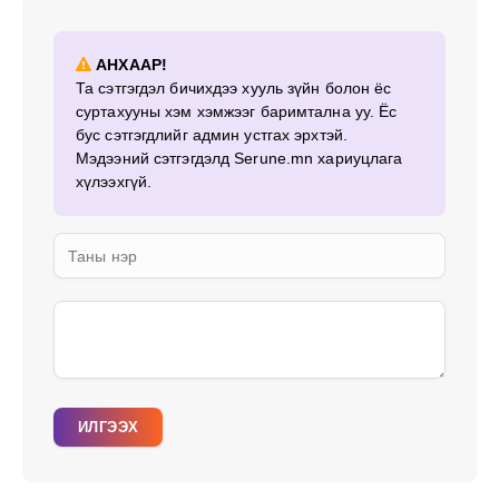
АНХААР!
Та сэтгэгдэл бичихдээ хууль зүйн болон ёс
суртахууны хэм хэмжээг баримтална уу. Ёс
бус сэтгэгдлийг админ устгах эрхтэй.
Мэдээний сэтгэгдэлд Serune.mn хариуцлага
хүлээхгүй.
ИЛГЭЭХ