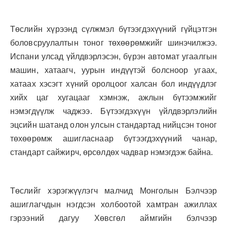
Төслийн хүрээнд сүлжмэл бүтээгдэхүүний гүйцэтгэн
боловсруулалтын тоног төхөөрөмжийг шинэчилжээ.
Испани улсад үйлдвэрлэсэн, бүрэн автомат угаалгын
машин, хатаагч, уурын индүүтэй болсноор угаах,
хатаах хэсэгт хүний оролцоог халсан бол индүүдлэг
хийх цаг хугацааг хэмнэж, ажлын бүтээмжийг
нэмэгдүүлж чаджээ. Бүтээгдэхүүн үйлдвэрлэлийн
эцсийн шатанд олон улсын стандартад нийцсэн тоног
төхөөрөмж ашигласнаар бүтээгдэхүүний чанар,
стандарт сайжирч, өрсөлдөх чадвар нэмэгдэж байна.
Төслийг хэрэгжүүлэгч малчид Монголын Бэлчээр
ашиглагчдын нэгдсэн холбоотой хамтран ажиллах
гэрээний дагуу Хөвсгөл аймгийн бэлчээр