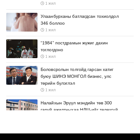
1 жил
Улаанбурханы батлагдсан тохиолдол
346 боллоо
1 жил
“1984” постдрамын жүжиг дахин
тоглогдоно
1 жил
Боловсролын толгойд гарсан хатиг
буюу ШИНЭ МОНГОЛ бизнес, улс
төрийн бүлэглэл
1 жил
Налайхын Эрүүл мэндийн төв 300
гаруй ажилтныхаа НДШ-ийг төлөхгүй
он дамжуулж эрх ашгийг нь ноцтой
зөрчиж байна
1 жил
Ашиг сонирхлоо улаан цайм урдаа