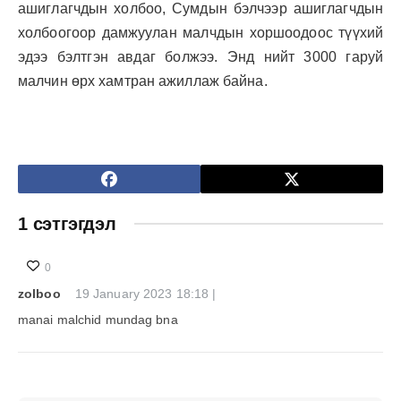
ашиглагчдын холбоо, Сумдын бэлчээр ашиглагчдын
холбоогоор дамжуулан малчдын хоршоодоос түүхий
эдээ бэлтгэн авдаг болжээ. Энд нийт 3000 гаруй
малчин өрх хамтран ажиллаж байна.
1 сэтгэгдэл
0
zolboo
19 January 2023 18:18 |
manai malchid mundag bna