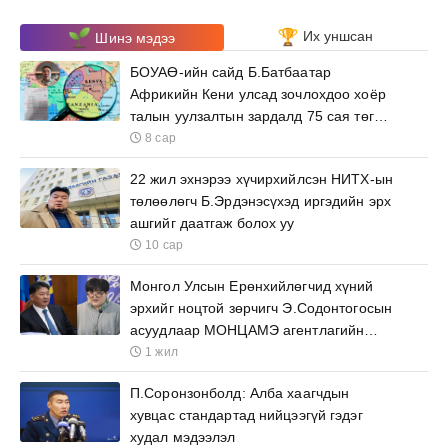
Их уншсан
Шинэ мэдээ
БОУАӨ-ийн сайд Б.Батбаатар
Африкийн Кени улсад зочлохдоо хоёр
талын уулзалтын зардалд 75 сая төгрөг
зарцуулна
8 сар
22 жил эхнэрээ хүчирхийлсэн НИТХ-ын
төлөөлөгч Б.Эрдэнэсүхэд иргэдийн эрх
ашгийг даатгаж болох уу
10 сар
Монгол Улсын Ерөнхийлөгчид хүний
эрхийг ноцтой зөрчигч Э.Содонтогосын
асуудлаар МОНЦАМЭ агентлагийн
ажилтнууд өргөх бичиг барьжээ
1 жил
П.Соронзонболд: Алба хаагчдын
хувцас стандартад нийцээгүй гэдэг
худал мэдээлэл