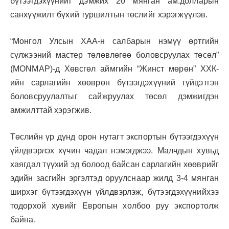
бүтээгдэхүүнийг дэмжих 20 мянган ам.долларын
санхүүжилт бүхий туршилтын төслийг хэрэгжүүлэв.
“Монгол Улсын ХАА-н салбарын нэмүү өртгийн
сүлжээний мастер төлөвлөгөө боловсруулах төсөл”
(MONMAP)-д Хөвсгөл аймгийн “Жинст мөрөн” ХХК-
ийн сарлагийн хөөврөн бүтээгдэхүүний гүйцэтгэн
боловсруулалтыг сайжруулах төсөл дэмжигдэн
амжилттай хэрэгжив.
Төслийн үр дүнд орон нутагт экспортын бүтээгдэхүүн
үйлдвэрлэх хүчин чадал нэмэгджээ. Малчдын хувьд
хаягдал түүхий эд болоод байсан сарлагийн хөөврийг
эдийн засгийн эргэлтэд оруулснаар жилд 3-4 мянган
ширхэг бүтээгдэхүүн үйлдвэрлэж, бүтээгдэхүүнийхээ
тодорхой хувийг Европын холбоо руу экспортолж
байна.