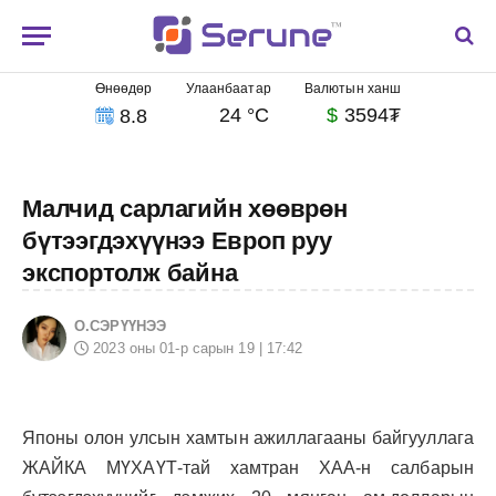
Өнөөдөр
Улаанбаатар
Валютын ханш
24 °C
$
3594₮
8.8
Малчид сарлагийн хөөврөн
бүтээгдэхүүнээ Европ руу
экспортолж байна
О.СЭРҮҮНЭЭ
2023 оны 01-р сарын 19 | 17:42
Японы олон улсын хамтын ажиллагааны байгууллага
ЖАЙКА МҮХАҮТ-тай хамтран ХАА-н салбарын