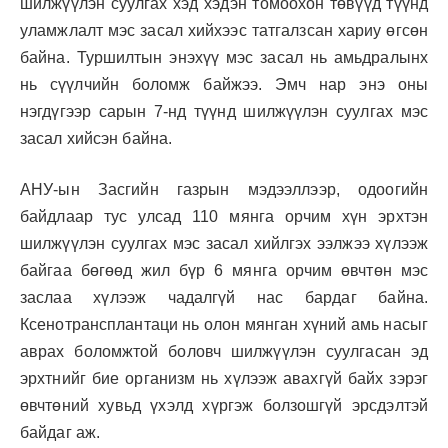
шилжүүлэн суулгах хэд хэдэн томоохон төвүүд түүнд
уламжлалт мэс засал хийхээс татгалзсан хариу өгсөн
байна. Туршилтын энэхүү мэс засал нь амьдралынх
нь сүүлчийн боломж байжээ. Эмч нар энэ оны
нэгдүгээр сарын 7-нд түүнд шилжүүлэн суулгах мэс
засал хийсэн байна.
АНУ-ын Засгийн газрын мэдээллээр, одоогийн
байдлаар тус улсад 110 мянга орчим хүн эрхтэн
шилжүүлэн суулгах мэс засал хийлгэх ээлжээ хүлээж
байгаа бөгөөд жил бүр 6 мянга орчим өвчтөн мэс
заслаа хүлээж чадалгүй нас бардаг байна.
Ксенотрансплантаци нь олон мянган хүний амь насыг
аврах боломжтой боловч шилжүүлэн суулгасан эд
эрхтнийг бие организм нь хүлээж авахгүй байх зэрэг
өвчтөний хувьд үхэлд хүргэж болзошгүй эрсдэлтэй
байдаг аж.