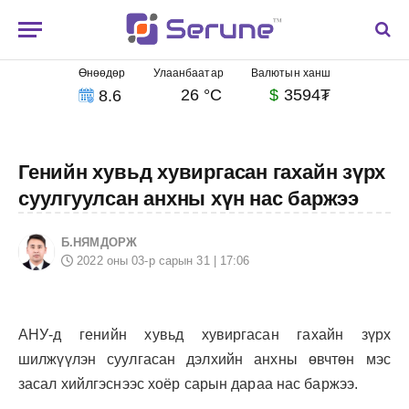
Өнөөдөр
Улаанбаатар
Валютын ханш
26 °C
$
3594₮
8.6
Генийн хувьд хувиргасан гахайн зүрх
суулгуулсан анхны хүн нас баржээ
Б.НЯМДОРЖ
2022 оны 03-р сарын 31 | 17:06
АНУ-д генийн хувьд хувиргасан гахайн зүрх
шилжүүлэн суулгасан дэлхийн анхны өвчтөн мэс
засал хийлгэснээс хоёр сарын дараа нас баржээ.