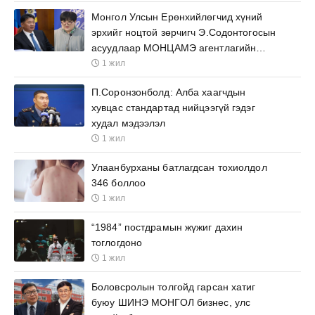
Монгол Улсын Ерөнхийлөгчид хүний
эрхийг ноцтой зөрчигч Э.Содонтогосын
асуудлаар МОНЦАМЭ агентлагийн
ажилтнууд өргөх бичиг барьжээ
1 жил
П.Соронзонболд: Алба хаагчдын
хувцас стандартад нийцээгүй гэдэг
худал мэдээлэл
1 жил
Улаанбурханы батлагдсан тохиолдол
346 боллоо
1 жил
“1984” постдрамын жүжиг дахин
тоглогдоно
1 жил
Боловсролын толгойд гарсан хатиг
буюу ШИНЭ МОНГОЛ бизнес, улс