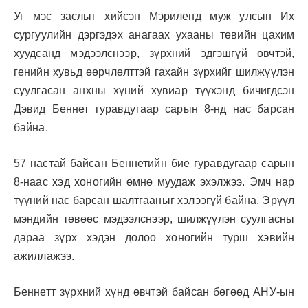
Уг мэс заслыг хийсэн Мэриленд муж улсын Их
сургуулийн дэргэдэх анагаах ухааны төвийн цахим
хуудсанд мэдээлснээр, зүрхний эдгэшгүй өвчтэй,
генийн хувьд өөрчлөлттэй гахайн зүрхийг шилжүүлэн
суулгасан анхны хүний хувиар түүхэнд бичигдсэн
Дэвид Беннет гуравдугаар сарын 8-нд нас барсан
байна.
57 настай байсан Беннетийн бие гуравдугаар сарын
8-наас хэд хоногийн өмнө муудаж эхэлжээ. Эмч нар
түүний нас барсан шалтгааныг хэлээгүй байна. Эрүүл
мэндийн төвөөс мэдээлснээр, шилжүүлэн суулгасны
дараа зүрх хэдэн долоо хоногийн турш хэвийн
ажиллажээ.
Беннетт зүрхний хүнд өвчтэй байсан бөгөөд АНУ-ын