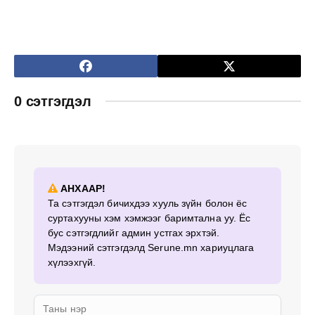
0 сэтгэгдэл
АНХААР!
Та сэтгэгдэл бичихдээ хууль зүйн болон ёс
суртахууны хэм хэмжээг баримтална уу. Ёс
бус сэтгэгдлийг админ устгах эрхтэй.
Мэдээний сэтгэгдэлд Serune.mn хариуцлага
хүлээхгүй.