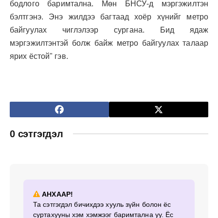
бодлого баримтална. Мөн БНСУ-д мэргэжилтэн
бэлтгэнэ. Энэ жилдээ багтаад хоёр хүнийг метро
байгуулах чиглэлээр сургана. Бид ядаж
мэргэжилтэнтэй болж байж метро байгуулах талаар
ярих ёстой" гэв.
0 сэтгэгдэл
АНХААР!
Та сэтгэгдэл бичихдээ хууль зүйн болон ёс
суртахууны хэм хэмжээг баримтална уу. Ёс