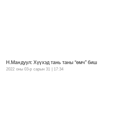
Н.Мандуул: Хүүхэд тань таны “өмч” биш
2022 оны 03-р сарын 31 | 17:34