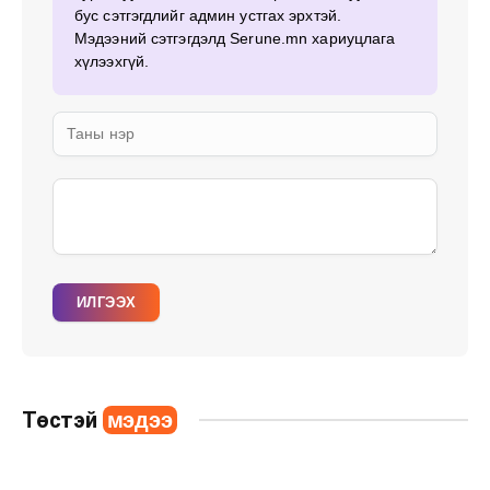
бус сэтгэгдлийг админ устгах эрхтэй.
Мэдээний сэтгэгдэлд Serune.mn хариуцлага
хүлээхгүй.
ИЛГЭЭХ
Төстэй
мэдээ