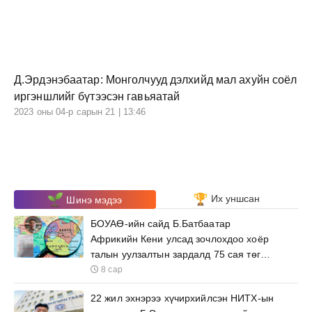
Д.Эрдэнэбаатар: Монголчууд дэлхийд мал ахуйн соёл
иргэншлийг бүтээсэн гавьяатай
2023 оны 04-р сарын 21 | 13:46
Их уншсан
Шинэ мэдээ
БОУАӨ-ийн сайд Б.Батбаатар
Африкийн Кени улсад зочлохдоо хоёр
талын уулзалтын зардалд 75 сая төгрөг
зарцуулна
8 сар
22 жил эхнэрээ хүчирхийлсэн НИТХ-ын