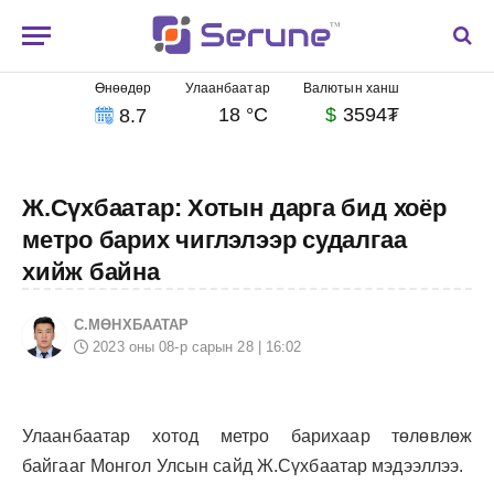
Өнөөдөр
Улаанбаатар
Валютын ханш
18 °C
$
3594₮
8.7
Ж.Сүхбаатар: Хотын дарга бид хоёр
метро барих чиглэлээр судалгаа
хийж байна
С.МӨНХБААТАР
2023 оны 08-р сарын 28 | 16:02
Улаанбаатар хотод метро барихаар төлөвлөж
байгааг Монгол Улсын сайд Ж.Сүхбаатар мэдээллээ.