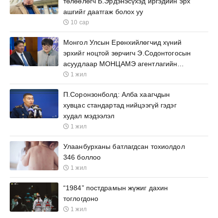
төлөөлөгч Б.Эрдэнэсүхэд иргэдийн эрх
ашгийг даатгаж болох уу
10 сар
Монгол Улсын Ерөнхийлөгчид хүний
эрхийг ноцтой зөрчигч Э.Содонтогосын
асуудлаар МОНЦАМЭ агентлагийн
ажилтнууд өргөх бичиг барьжээ
1 жил
П.Соронзонболд: Алба хаагчдын
хувцас стандартад нийцээгүй гэдэг
худал мэдээлэл
1 жил
Улаанбурханы батлагдсан тохиолдол
346 боллоо
1 жил
“1984” постдрамын жүжиг дахин
тоглогдоно
1 жил