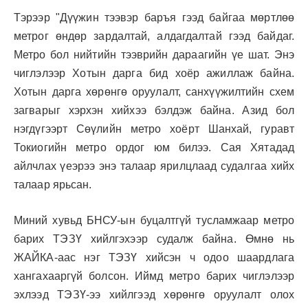
Тэрээр "Дүүжин тээвэр баръя гээд байгаа мөртлөө
метрог өндөр зардалтай, алдагдалтай гээд байдаг.
Метро бол нийтийн тээврийн дараагийн үе шат. Энэ
чиглэлээр Хотын дарга бид хоёр ажиллаж байна.
Хотын дарга хөрөнгө оруулалт, санхүүжилтийн схем
загварыг хэрхэн хийхээ бэлдэж байна. Азид бол
нэгдүгээрт Сөүлийн метро хоёрт Шанхай, гуравт
Токиогийн метро ордог юм билээ. Сая Хятадад
айлчлах үеэрээ энэ талаар ярилцлаад судалгаа хийх
талаар ярьсан.
Миний хувьд БНСУ-ын буцалтгүй тусламжаар метро
барих ТЭЗҮ хийлгэхээр судалж байна. Өмнө нь
ЖАЙКА-аас нэг ТЭЗҮ хийсэн ч одоо шаардлага
хангахааргүй болсон. Иймд метро барих чиглэлээр
эхлээд ТЭЗҮ-ээ хийлгээд хөрөнгө оруулалт олох