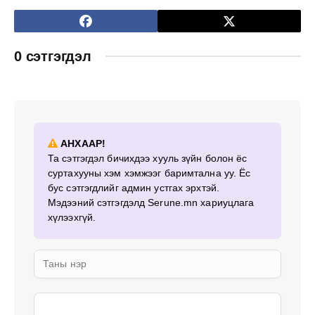
0 сэтгэгдэл
АНХААР!
Та сэтгэгдэл бичихдээ хууль зүйн болон ёс
суртахууны хэм хэмжээг баримтална уу. Ёс
бус сэтгэгдлийг админ устгах эрхтэй.
Мэдээний сэтгэгдэлд Serune.mn хариуцлага
хүлээхгүй.