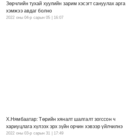
Зөрчлийн тухай хуулийн зарим хэсэгт сануулах арга
хэмжээ авдаг болно
2022 оны 04-р сарын 05 | 16:07
Х.Нямбаатар: Төрийн хяналт шалгалт зогссон ч
хариуцлага хүлээх эрх зүйн орчин хэвээр үйлчилнэ
2022 оны 03-р сарын 31 | 17:49