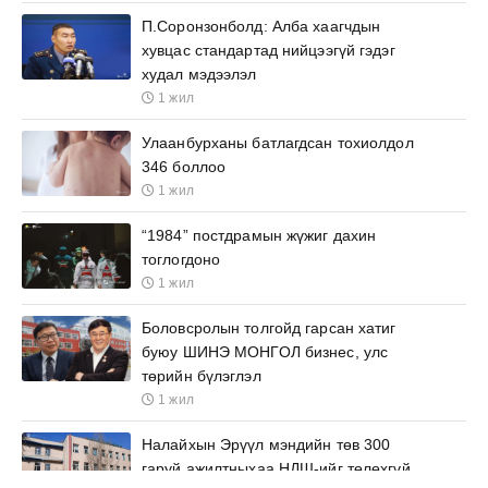
П.Соронзонболд: Алба хаагчдын
хувцас стандартад нийцээгүй гэдэг
худал мэдээлэл
1 жил
Улаанбурханы батлагдсан тохиолдол
346 боллоо
1 жил
“1984” постдрамын жүжиг дахин
тоглогдоно
1 жил
Боловсролын толгойд гарсан хатиг
буюу ШИНЭ МОНГОЛ бизнес, улс
төрийн бүлэглэл
1 жил
Налайхын Эрүүл мэндийн төв 300
гаруй ажилтныхаа НДШ-ийг төлөхгүй