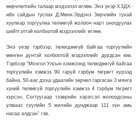
өөрчлөлтийн талаар мэдээлэл өглөө. Энэ үеэр ХЗДХ-
ийн сайдын туслах Д.Мөнх-Эрдэнэ Зөрчлийн тухай
хуулиар торгуулиа төлөөгүй жолооч нарт оногдуулах
шийтгэлтэй холбоотой мэдээллийг өглөө.
Энэ үеэр тэрбээр, төлөгдөөгүй байгаа торгуулийн
мөнгөн дүнтэй холбоотой мэдээллийг дурдсан юм.
Тэрбээр "Монгол Улсын хэмжээнд төлөгдөөгүй байгаа
торгуулийн хэмжээ 90 гаруй тэрбум төгрөгт хүрээд
байна. 50-аас дээш удаагийн зөрчил гаргасан 3 мянга
хүний төлөөгүй торгуулийн хэмжээ 4 тэрбум төгрөгт
хүрсэн. Согтуугаар тээврийн хэрэгсэл жолоодсоны
улмаас сүүлийн 5 жилийн дунджаар 111 хүн амь
насаа алдсан" гэв.