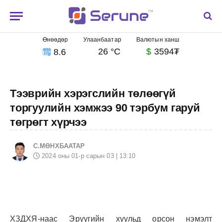
Өнөөдөр
Улаанбаатар
Валютын ханш
26 °C
$
3594₮
8.6
Тээврийн хэрэгслийн төлөөгүй
торгуулийн хэмжээ 90 тэрбум гаруй
төгрөгт хүрчээ
С.МӨНХБААТАР
2024 оны 01-р сарын 03 | 13:10
ХЗДХЯ-наас Эрүүгийн хуульд орсон нэмэлт