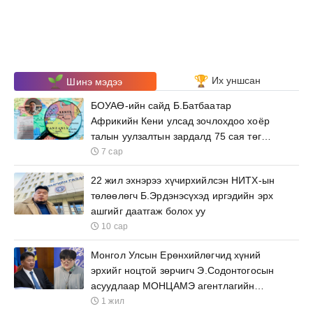
Их уншсан
Шинэ мэдээ
БОУАӨ-ийн сайд Б.Батбаатар
Африкийн Кени улсад зочлохдоо хоёр
талын уулзалтын зардалд 75 сая төгрөг
зарцуулна
7 сар
22 жил эхнэрээ хүчирхийлсэн НИТХ-ын
төлөөлөгч Б.Эрдэнэсүхэд иргэдийн эрх
ашгийг даатгаж болох уу
10 сар
Монгол Улсын Ерөнхийлөгчид хүний
эрхийг ноцтой зөрчигч Э.Содонтогосын
асуудлаар МОНЦАМЭ агентлагийн
ажилтнууд өргөх бичиг барьжээ
1 жил