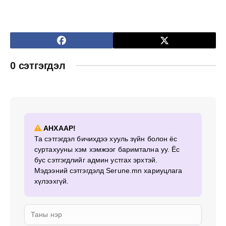
0 сэтгэгдэл
АНХААР!
Та сэтгэгдэл бичихдээ хууль зүйн болон ёс
суртахууны хэм хэмжээг баримтална уу. Ёс
бус сэтгэгдлийг админ устгах эрхтэй.
Мэдээний сэтгэгдэлд Serune.mn хариуцлага
хүлээхгүй.