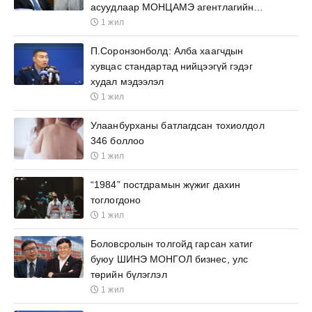
асуудлаар МОНЦАМЭ агентлагийн
ажилтнууд өргөх бичиг барьжээ
1 жил
П.Соронзонболд: Алба хаагчдын
хувцас стандартад нийцээгүй гэдэг
худал мэдээлэл
1 жил
Улаанбурханы батлагдсан тохиолдол
346 боллоо
1 жил
“1984” постдрамын жүжиг дахин
тоглогдоно
1 жил
Боловсролын толгойд гарсан хатиг
буюу ШИНЭ МОНГОЛ бизнес, улс
төрийн бүлэглэл
1 жил