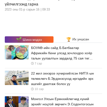
үйлчилгээнд гарна
2023 оны 01-р сарын 16 | 09:33
Их уншсан
Шинэ мэдээ
БОУАӨ-ийн сайд Б.Батбаатар
Африкийн Кени улсад зочлохдоо хоёр
талын уулзалтын зардалд 75 сая төгрөг
зарцуулна
7 сар
22 жил эхнэрээ хүчирхийлсэн НИТХ-ын
төлөөлөгч Б.Эрдэнэсүхэд иргэдийн эрх
ашгийг даатгаж болох уу
10 сар
Монгол Улсын Ерөнхийлөгчид хүний
эрхийг ноцтой зөрчигч Э.Содонтогосын