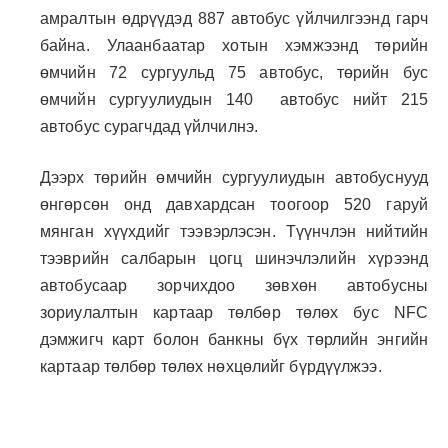
амралтын өдрүүдэд 887 автобус үйлчилгээнд гарч
байна. Улаанбаатар хотын хэмжээнд төрийн
өмчийн 72 сургуульд 75 автобус, төрийн бус
өмчийн сургуулиудын 140 автобус нийт 215
автобус сурагчдад үйлчилнэ.
Дээрх төрийн өмчийн сургуулиудын автобуснууд
өнгөрсөн онд давхардсан тоогоор 520 гаруй
мянган хүүхдийг тээвэрлэсэн. Түүнчлэн нийтийн
тээврийн салбарын цогц шинэчлэлийн хүрээнд
автобусаар зорчихдоо зөвхөн автобусны
зориулалтын картаар төлбөр төлөх бус NFC
дэмжигч карт болон банкны бүх төрлийн энгийн
картаар төлбөр төлөх нөхцөлийг бүрдүүлжээ.