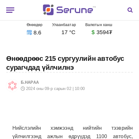
Өнөөдөр
Улаанбаатар
Валютын ханш
17 °C
$
3594₮
8.6
Өнөөдрөөс 215 сургуулийн автобус
сурагчдад үйлчилнэ
Б.НАРАА
2024 оны 09-р сарын 02 | 10:00
Нийслэлийн хэмжээнд нийтийн тээврийн
үйлчилгээнд ажлын өдрүүдэд 1100 автобус,