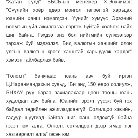
“Хатан сүлд” ББСБ-ын менежер Х.Энхчимэг:
"Сүүлийн хоёр өдөр монгол төгрөгтэй харьцах
юанийн ханш нэмэгдсэн. Үүнийг хүмүүс Эрээний
боомтын үйл ажиллагаа сэргэж буйтай холбож байх
шиг байна. Гэхдээ энэ бол нийгмийн сүлжээгээр
тархаж буй мэдээлэл. Бид валютын ханшийг олон
улсын валютын кросс ханштай харьцуулж хардаг"
хэмээн тайлбарлаж байв.
“Голомт” банкнаас юань авч буй иргэн
Ц.Наранмандахын хувьд, “Би энд 150 евро солиулж,
БНХАУ руу бараа захиалахаар цөөн тооны юань
худалдан авч байна. Юанийн эрэлт үүсэж буй гэх
байдал төдийлөн ажиглагдсангүй. Солилцоо хэвийн,
гадуур шуугиад байгаа шиг юань олдохгүй байна
гэсэн юм алга. Олголт, солилцоон дээр ямар нэг
хязгаарлалт алга” гэсэн юм.