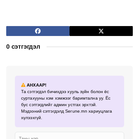
0 сэтгэгдэл
АНХААР!
Та сэтгэгдэл бичихдээ хууль зүйн болон ёс
суртахууны хэм хэмжээг баримтална уу. Ёс
бус сэтгэгдлийг админ устгах эрхтэй.
Мэдээний сэтгэгдэлд Serune.mn хариуцлага
хүлээхгүй.