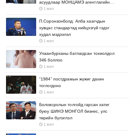
асуудлаар МОНЦАМЭ агентлагийн
ажилтнууд өргөх бичиг барьжээ
1 жил
П.Соронзонболд: Алба хаагчдын
хувцас стандартад нийцээгүй гэдэг
худал мэдээлэл
1 жил
Улаанбурханы батлагдсан тохиолдол
346 боллоо
1 жил
“1984” постдрамын жүжиг дахин
тоглогдоно
1 жил
Боловсролын толгойд гарсан хатиг
буюу ШИНЭ МОНГОЛ бизнес, улс
төрийн бүлэглэл
1 жил