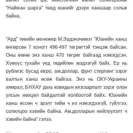
“Найман шарга” төвд юанийг дээрх ханшаар сольж
байна.
“Ард” төвийн менежер М.Эрдэнэчимэг "Юанийн ханш
өнгөрсөн 7 хоногт 496-497 төгрөгтэй тэнцэж байсан.
Оны өмнө энэ ханш 470 төгрөг байгаад нэмэгдсэн.
Хүмүүс тухайн үед төдийлөн мэдээгүй байх. Ер нь
рублиэс бусад евро, ам.доллар, фунт стерлинг зэрэг
валтын ханш өсөж байгаа. Энэ нь ОХУ-Украины
хямрал, БНХАУ дахь ковидын хязгаарлалт зэрэг олон
улсын нөхцөл байдалтай холбоотой байх. Юанийн
ханш өссөн ч эрэлт тийм ч их нэмэгдээгүй, гүйлгээ,
солилцоо хэвийн байна. Ам.долларын нийлүүлэлт ч
хэвийн байна” гэлээ.