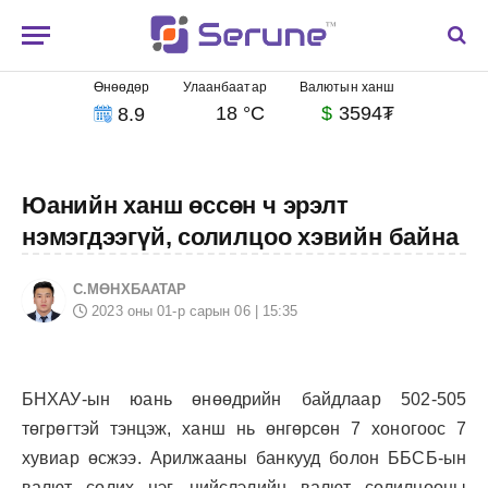
Өнөөдөр
Улаанбаатар
Валютын ханш
18 °C
$
3594₮
8.9
Юанийн ханш өссөн ч эрэлт
нэмэгдээгүй, солилцоо хэвийн байна
С.МӨНХБААТАР
2023 оны 01-р сарын 06 | 15:35
БНХАУ-ын юань өнөөдрийн байдлаар 502-505
төгрөгтэй тэнцэж, ханш нь өнгөрсөн 7 хоногоос 7
хувиар өсжээ. Арилжааны банкууд болон ББСБ-ын
валют солих цэг, нийслэлийн валют солилцооны