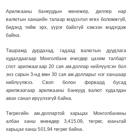
Арилжааны банкуудын менежер, диллер нар
валютын ханшийн талаар мэдээлэл өгөх боломжгүй,
бидэнд тийм эрх, үүрэг байхгүй хэмээн мэдэгдэж
байна.
Ташрамд дурдахад, гадаад валютын дуудлага
худалдаагаар Монголбанк өчигдөр цахим талбарт
спот арилжаагаар 20 сая ам.доллар нийлүүлсэн бол
энэ сарын 3-нд мөн 30 сая ам.долларыг нэг ханшаар
нийлүүлжээ. Своп болон форвард бусад
арилжаагаар арилжааны банкууд валют худалдан
авах санал ирүүлээгүй байна.
Төгрөгийн ам.доллартой харьцах Монголбанкны
албан ханш өнөөдөр 3,415.09, төгрөг, юаньтай
харьцах ханш 501.94 төгрөг байна.