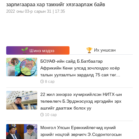
зарлигаараа хар тамхийг хязгаарлаж байв
2022 оны 03-р сарын 31 | 17:35
Их уншсан
Шинэ мэдээ
БОУАӨ-ийн сайд Б.Батбаатар
Африкийн Кени улсад зочлохдоо хоёр
талын уулзалтын зардалд 75 сая төгрөг
зарцуулна
8 сар
22 жил эхнэрээ хүчирхийлсэн НИТХ-ын
төлөөлөгч Б.Эрдэнэсүхэд иргэдийн эрх
ашгийг даатгаж болох уу
10 сар
Монгол Улсын Ерөнхийлөгчид хүний
эрхийг ноцтой зөрчигч Э.Содонтогосын