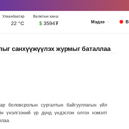
Улаанбаатар
Валютын ханш
Мэдээ
В
22 °C
$
3594₮
лыг санхүүжүүлэх журмыг баталлаа
аар боловсролын сургалтын байгууллагын үйл
йн үнэлгээний үр дүнд үндэслэн олгох нэмэлт
ллаа.