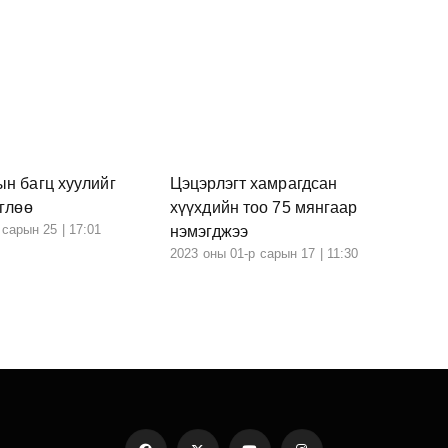
н багц хуулийг
Цэцэрлэгт хамрагдсан
өглөө
хүүхдийн тоо 75 мянгаар
 сарын 25 | 17:01
нэмэгджээ
2023 оны 01-р сарын 17 | 11:30