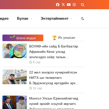
Facebook
Twitter
YouTube
Instagram
идео
Булан
Энтертайнмент
Их уншсан
Шинэ мэдээ
БОУАӨ-ийн сайд Б.Батбаатар
Африкийн Кени улсад
зочлохдоо хоёр талын
уулзалтын зардалд 75 сая
8 сар
төгрөг зарцуулна
22 жил эхнэрээ хүчирхийлсэн
НИТХ-ын төлөөлөгч
Б.Эрдэнэсүхэд иргэдийн эрх
ашгийг даатгаж болох уу
10 сар
Монгол Улсын Ерөнхийлөгчид
хүний эрхийг ноцтой зөрчигч