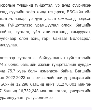
сролын түвшинд гүйцэтгэл, үр дүнд суурилсан
ээнд сүүлийн хоёр жилд цэцэрлэг, ЕБС-ийн үйл
этгэл, чанар, үр дүнг улсын хэмжээнд нэгдсэн
он. Гүйцэтгэлээс урамшуулал олгох, багшийн
хойлж, сургалт, үйл ажиллагаанд хамруулах,
уулснаар олон ахиц гарч байгааг Боловсрол,
илцуулав.
лгээгээр сургалтын байгууллагын гүйцэтгэлийн
74.2 болж, багшийн ажлын гүйцэтгэлийн дундаж
онд 75.7 хувь болж нэмэгдсэн байна. Багшийн
лэн 2022-2023 оны хичээлийн жилд цэцэрлэгийн
ЕБС-ийн 12,296 багшид нийт 31,276,001 мянган
7 багшид 16,732,248 мянган төгрөг, цэцэрлэгийн
 урамшуулал тус тус олгожээ.