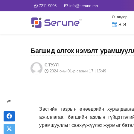
7211 9096
info@serune.mn
Өнөөдөр
8.8
Багшид олгох нэмэлт урамшуул
С.ТУУЛ
2024 оны 01-р сарын 17 | 15:49
Засгийн газрын өнөөдрийн хуралдаан
ажиллагаа, багшийн ажлын гүйцэтгэли
урамшууллыг санхүүжүүлэх журмыг бата