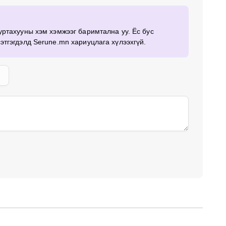
суртахууны хэм хэмжээг баримтална уу. Ёс бус
сэтгэгдэлд Serune.mn хариуцлага хүлээхгүй.