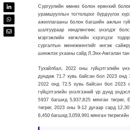
Сургуулийн өмнөх болон ерөнхий болов
урамшууллын тогтолцоог бүрдүүлэх хүр
ажиллагааны болон багшийн ажлын гүйц
шалгуураар хөндлөнгөөс үнэлдэг болс
мэргэжлийн хөгжлийн хэрэгцээг тодор
сургалтын менежментийг ингэж сайжр
шинжлэх ухааны сайд Л.Энх-Амгалан тан
Тухайлбал, 2022 оны гүйцэтгэлийн үнэ
дундаж 71.7 хувь байсан бол 2023 онд 
2022 онд 72.5 хувь байсан бол 2023 
гүйцэтгэлийн үнэлгээний үр дүнд үндэс
5937 багшид 5,937,825 мянган төгрөг, 
төгрөг, 2023 оны 9-12 дугаар сард 12,30
6,450 багшид 3,059,991 мянган төгрөгийн