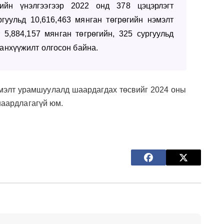
лийн үнэлгээгээр 2022 онд 378 цэцэрлэгт
ргуульд 10,616,463 мянган төгрөгийн нэмэлт
 5,884,157 мянган төгрөгийн, 325 сургуульд
санхүүжилт олгосон байна.
мэлт урамшуулалд шаардагдах төсвийг 2024 оны
 шаардлагагүй юм.