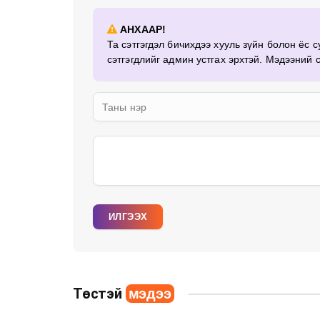
АНХААР!
Та сэтгэгдэл бичихдээ хууль зүйн болон ёс 
сэтгэгдлийг админ устгах эрхтэй. Мэдээний 
ИЛГЭЭХ
Төстэй
мэдээ