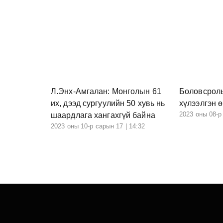
Л.Энх-Амгалан: Монголын 61
Боловсролы
их, дээд сургуулийн 50 хувь нь
хүлээлгэн 
2023 оны 08-р
шаардлага хангахгүй байна
2023 оны 10-р сарын 17 | 14:32