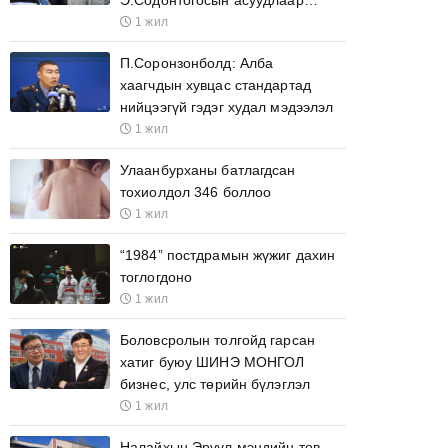
Э.Содонтогосын асуудлаар
МОНЦАМЭ агентлагийн
1 жил
ажилтнууд өргөх бичиг барьжээ
П.Соронзонболд: Алба
хаагчдын хувцас стандартад
нийцээгүй гэдэг худал мэдээлэл
1 жил
Улаанбурханы батлагдсан
тохиолдол 346 боллоо
1 жил
“1984” постдрамын жүжиг дахин
тоглогдоно
1 жил
Боловсролын толгойд гарсан
хатиг буюу ШИНЭ МОНГОЛ
бизнес, улс төрийн бүлэглэл
1 жил
Налайхын Эрүүл мэндийн төв