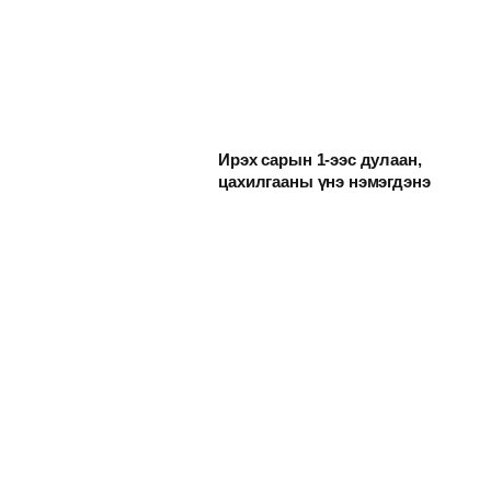
Ирэх сарын 1-ээс дулаан,
цахилгааны үнэ нэмэгдэнэ