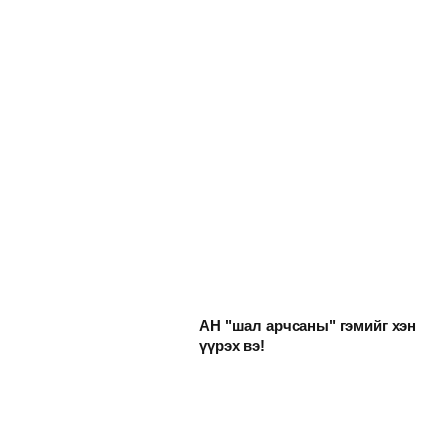
АН "шал арчсаны" гэмийг хэн
үүрэх вэ!