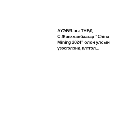
АҮЭБЯ-ны ТНБД
С.Жавхланбаатар “China
Mining 2024” олон улсын
үзэсгэлэнд илтгэл
хэлэлцүүллээ