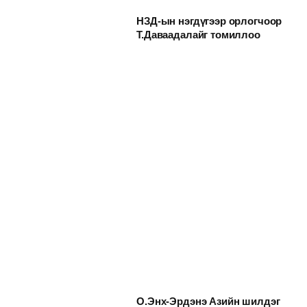
НЗД-ын нэгдүгээр орлогчоор
Т.Даваадалайг томиллоо
О.Энх-Эрдэнэ Азийн шилдэг