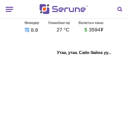
Өнөөдөр
Улаанбаатар
Валютын ханш
27 °C
$
3594₮
8.8
Утаа, утаа. Сайн байна уу...