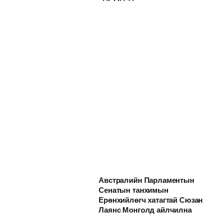
Австралийн Парламентын
Сенатын танхимын
Ерөнхийлөгч хатагтай Сюзан
Лаянс Монголд айлчилна