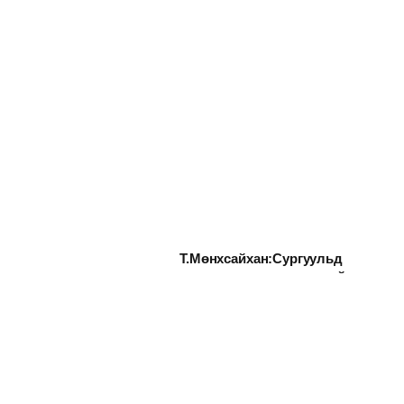
Т.Мөнхсайхан:Сургуульд
суурилсан эрт илрүүлгийг
хийхээр төлөвлөж байна