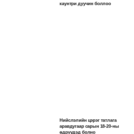
каунтри дуучин боллоо
Нийслэлийн цэрэг татлага
аравдугаар сарын 18-20-ны
өдрүүдэд болно