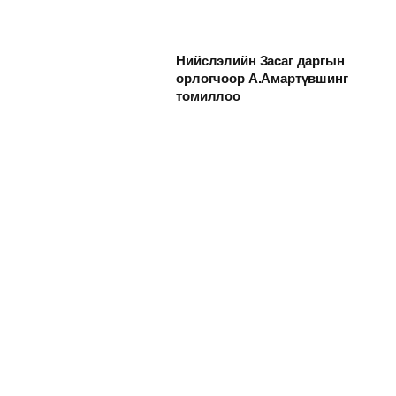
Нийслэлийн Засаг даргын
орлогчоор А.Амартүвшинг
томиллоо