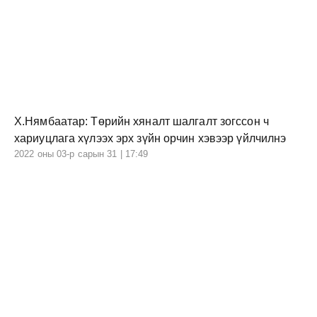
Х.Нямбаатар: Төрийн хяналт шалгалт зогссон ч
хариуцлага хүлээх эрх зүйн орчин хэвээр үйлчилнэ
2022 оны 03-р сарын 31 | 17:49