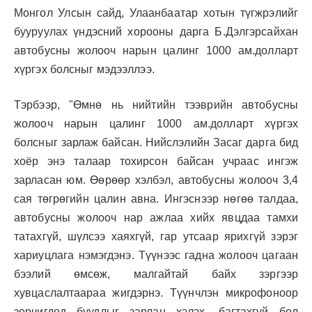
Монгол Улсын сайд, Улаанбаатар хотын түгжрэлийг
бууруулах үндэсний хорооны дарга Б.Дэлгэрсайхан
автобусны жолооч нарын цалинг 1000 ам.долларт
хүргэх болсныг мэдээллээ.
Тэрбээр, "Өмнө нь нийтийн тээврийн автобусны
жолооч нарын цалинг 1000 ам.долларт хүргэх
болсныг зарлаж байсан. Нийслэлийн Засаг дарга бид
хоёр энэ талаар тохирсон байсан учраас ингэж
зарласан юм. Өөрөөр хэлбэл, автобусны жолооч 3,4
сая төгрөгийн цалин авна. Ингэснээр нөгөө талдаа,
автобусны жолооч нар ажлаа хийх явцдаа тамхи
татахгүй, шүлсээ хаяхгүй, гар утсаар ярихгүй зэрэг
хариуцлага нэмэгдэнэ. Түүнээс гадна жолооч цагаан
бээлий өмсөж, малгайтай байх зэргээр
хувцаслалтаараа жигдэрнэ. Түүнчлэн микрофоноор
зорчигдод буудлыг зарлан хэлэх, багтахгүй бол