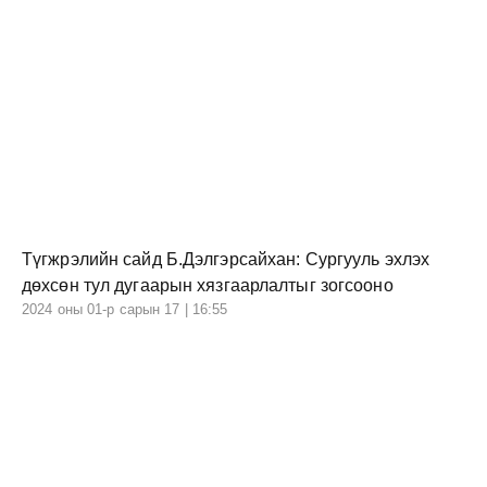
Түгжрэлийн сайд Б.Дэлгэрсайхан: Сургууль эхлэх
дөхсөн тул дугаарын хязгаарлалтыг зогсооно
2024 оны 01-р сарын 17 | 16:55