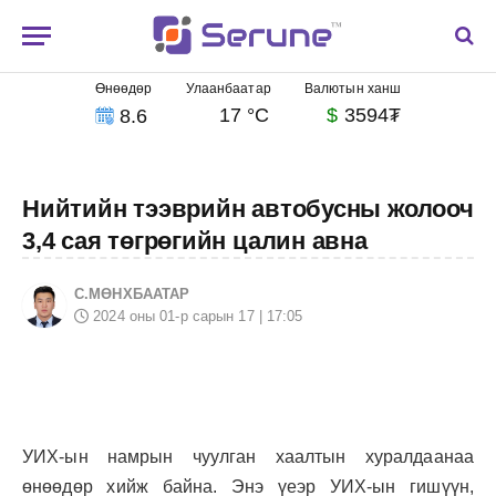
Өнөөдөр
Улаанбаатар
Валютын ханш
17 °C
$
3594₮
8.6
Нийтийн тээврийн автобусны жолооч
3,4 сая төгрөгийн цалин авна
С.МӨНХБААТАР
2024 оны 01-р сарын 17 | 17:05
УИХ-ын намрын чуулган хаалтын хуралдаанаа
өнөөдөр хийж байна. Энэ үеэр УИХ-ын гишүүн,