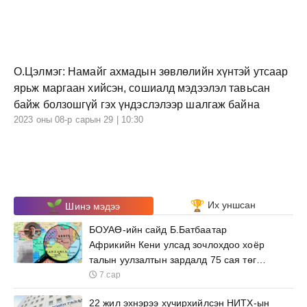
О.Цэлмэг: Намайг ахмадын зөвлөлийн хүнтэй утсаар
ярьж маргаан хийсэн, сошиалд мэдээлэл тавьсан
байж болзошгүй гэх үндэслэлээр шалгаж байна
2023 оны 08-р сарын 29 | 10:30
Их уншсан
Шинэ мэдээ
БОУАӨ-ийн сайд Б.Батбаатар
Африкийн Кени улсад зочлохдоо хоёр
талын уулзалтын зардалд 75 сая төгрөг
зарцуулна
7 сар
22 жил эхнэрээ хүчирхийлсэн НИТХ-ын