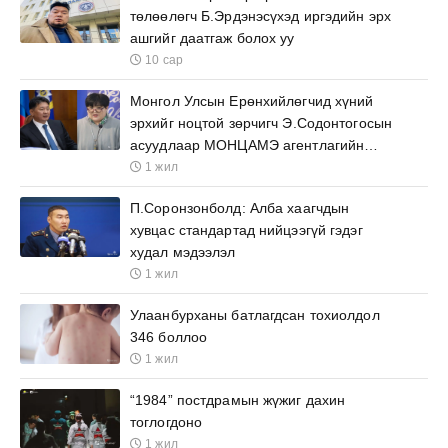
төлөөлөгч Б.Эрдэнэсүхэд иргэдийн эрх
ашгийг даатгаж болох уу
10 сар
Монгол Улсын Ерөнхийлөгчид хүний
эрхийг ноцтой зөрчигч Э.Содонтогосын
асуудлаар МОНЦАМЭ агентлагийн
ажилтнууд өргөх бичиг барьжээ
1 жил
П.Соронзонболд: Алба хаагчдын
хувцас стандартад нийцээгүй гэдэг
худал мэдээлэл
1 жил
Улаанбурханы батлагдсан тохиолдол
346 боллоо
1 жил
“1984” постдрамын жүжиг дахин
тоглогдоно
1 жил