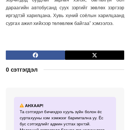
дараагийн автобусанд суух зэргийг зөвлөх зэргээр
иргэдтэй харилцана. Хувь хүний соёлын харилцаанд
сургах ажил хийхээр төлөвлөж байгаа" хэмээлээ.
0 сэтгэгдэл
АНХААР!
Та сэтгэгдэл бичихдээ хууль зүйн болон ёс
суртахууны хэм хэмжээг баримтална уу. Ёс
бус сэтгэгдлийг админ устгах эрхтэй.
Мэдээний сэтгэгдэлд Serune.mn хариуцлага