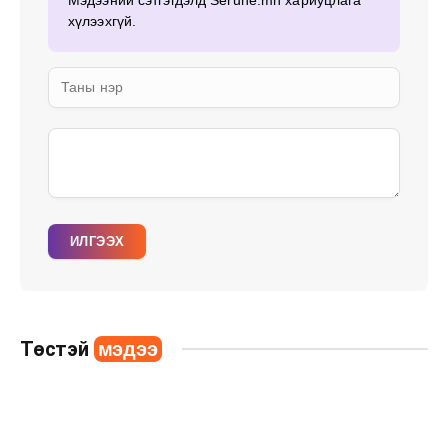
хүлээхгүй.
ИЛГЭЭХ
Төстэй
мэдээ